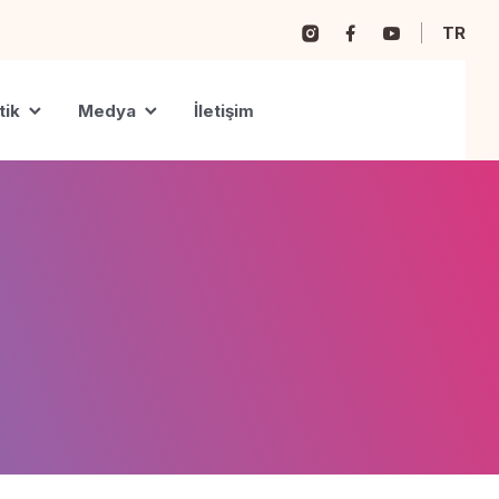
TR
tik
Medya
İletişim