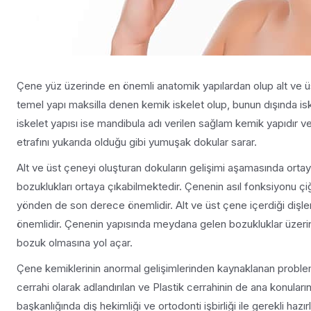
Çene yüz üzerinde en önemli anatomik yapılardan olup alt ve 
temel yapı maksilla denen kemik iskelet olup, bunun dışında isk
iskelet yapısı ise mandibula adı verilen sağlam kemik yapıdır v
etrafını yukarıda olduğu gibi yumuşak dokular sarar.
Alt ve üst çeneyi oluşturan dokuların gelişimi aşamasında ortaya
bozuklukları ortaya çıkabilmektedir. Çenenin asıl fonksiyonu
yönden de son derece önemlidir. Alt ve üst çene içerdiği dişler 
önemlidir. Çenenin yapısında meydana gelen bozukluklar üzerin
bozuk olmasına yol açar.
Çene kemiklerinin anormal gelişimlerinden kaynaklanan problem
cerrahi olarak adlandırılan ve Plastik cerrahinin de ana konuları
başkanlığında diş hekimliği ve ortodonti işbirliği ile gerekli hazır