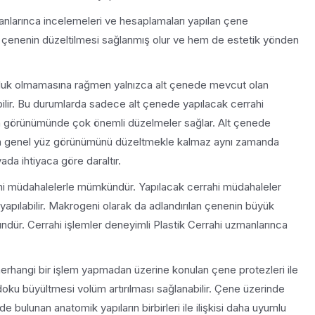
anlarınca incelemeleri ve hesaplamaları yapılan çene
 çenenin düzeltilmesi sağlanmış olur ve hem de estetik yönden
kluk olmamasına rağmen yalnızca alt çenede mevcut olan
ilir. Bu durumlarda sadece alt çenede yapılacak cerrahi
nin görünümünde çok önemli düzelmeler sağlar. Alt çenede
zca genel yüz görünümünü düzeltmekle kalmaz aynı zamanda
yada ihtiyaca göre daraltır.
ahi müdahalelerle mümkündür. Yapılacak cerrahi müdahaleler
yapılabilir. Makrogeni olarak da adlandırılan çenenin büyük
dür. Cerrahi işlemler deneyimli Plastik Cerrahi uzmanlarınca
rhangi bir işlem yapmadan üzerine konulan çene protezleri ile
 doku büyültmesi volüm artırılması sağlanabilir. Çene üzerinde
e bulunan anatomik yapıların birbirleri ile ilişkisi daha uyumlu