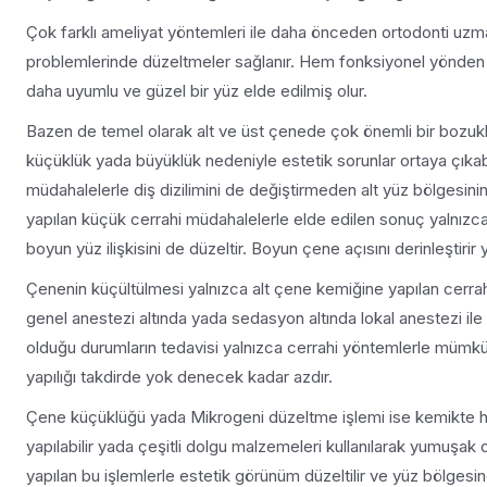
Çok farklı ameliyat yöntemleri ile daha önceden ortodonti uzm
problemlerinde düzeltmeler sağlanır. Hem fonksiyonel yönden
daha uyumlu ve güzel bir yüz elde edilmiş olur.
Bazen de temel olarak alt ve üst çenede çok önemli bir bozu
küçüklük yada büyüklük nedeniyle estetik sorunlar ortaya çıkab
müdahalelerle diş dizilimini de değiştirmeden alt yüz bölgesi
yapılan küçük cerrahi müdahalelerle elde edilen sonuç yalnı
boyun yüz ilişkisini de düzeltir. Boyun çene açısını derinleştirir 
Çenenin küçültülmesi yalnızca alt çene kemiğine yapılan cerr
genel anestezi altında yada sedasyon altında lokal anestezi ile 
olduğu durumların tedavisi yalnızca cerrahi yöntemlerle mümkün
yapılığı takdirde yok denecek kadar azdır.
Çene küçüklüğü yada Mikrogeni düzeltme işlemi ise kemikte he
yapılabilir yada çeşitli dolgu malzemeleri kullanılarak yumuşak
yapılan bu işlemlerle estetik görünüm düzeltilir ve yüz bölgesind