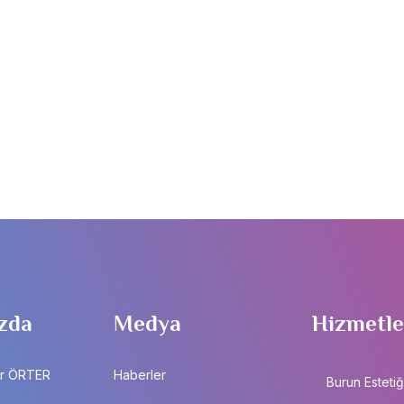
zda
Medya
Hizmetle
ir ÖRTER
Haberler
Burun Estetiğ